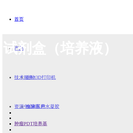
首页
试剂盒（培养液）
产品
技术服务
生物3D打印机
资源中心
生物医用水凝胶
临床客户
肿瘤PDT培养基