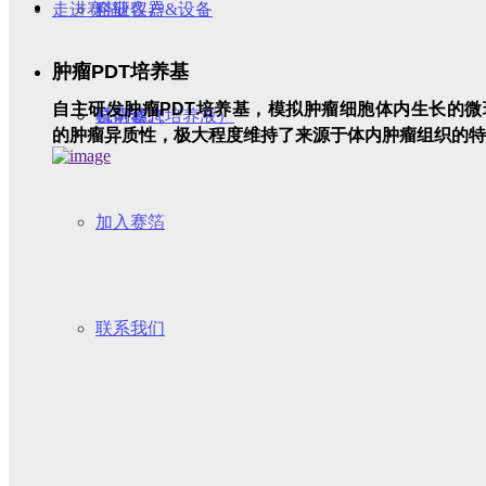
走进赛箔
科研仪器&设备
企业客户
肿瘤PDT培养基
自主研发肿瘤PDT培养基，模拟肿瘤细胞体内生长的微
试剂盒（培养液）
科研客户
公司动态
的肿瘤异质性，极大程度维持了来源于体内肿瘤组织的特
加入赛箔
联系我们