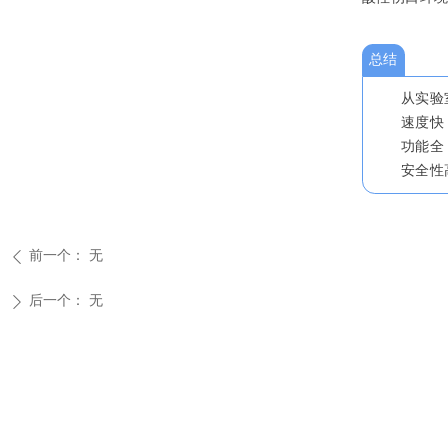
总结
从实验
速度快
功能全
安全性
前一个：
无
ꄴ
后一个：
无
ꄲ