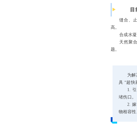
目
缝合、
高。
合成水凝
天然聚
题。
为解
具 “超
1.
堵伤口。
2.
物相容性