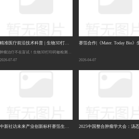
精准医疗前沿技术科普 | 生物3D打印
赛箔合作|《Mater. Today Bio
肿瘤治疗不在盲试！生物3D打印药敏检测，
肿瘤微组织
打印TET类器官，罕见肿瘤药
为肿瘤精准治疗护航
2026-07-07
2026-04-07
现“快车道”
中新社访未来产业创新标杆赛箔生物
2025中国整合肿瘤学大会：汤
上海生物制造高地加速成型
员分享肿瘤整合医学前沿之声